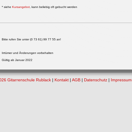
* siehe
Kursangebot
, kann beliebig oft gebucht werden
Bitte rufen Sie unter (0 73 61) 99 77 55 an!
Irrtümer und Änderungen vorbehalten
Gültig ab Januar 2022
026 Gitarrenschule Rublack
|
Kontakt
|
AGB
|
Datenschutz
|
Impressum